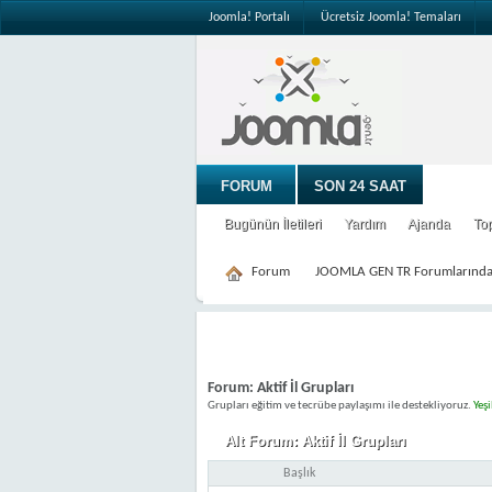
Joomla! Portalı
Ücretsiz Joomla! Temaları
FORUM
SON 24 SAAT
Bugünün İletileri
Yardım
Ajanda
To
Forum
JOOMLA GEN TR Forumlarınd
Forum:
Aktif İl Grupları
Grupları eğitim ve tecrübe paylaşımı ile destekliyoruz.
Yeşi
Alt Forum:
Aktif İl Grupları
Başlık