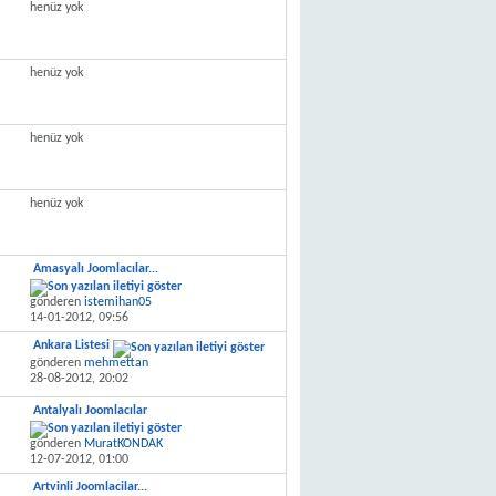
henüz yok
henüz yok
henüz yok
henüz yok
Amasyalı Joomlacılar...
gönderen
istemihan05
14-01-2012,
09:56
Ankara Listesi
gönderen
mehmettan
28-08-2012,
20:02
Antalyalı Joomlacılar
gönderen
MuratKONDAK
12-07-2012,
01:00
Artvinli Joomlacilar...