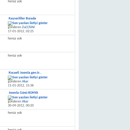
henüz yok
Kayserililer Burada
gönderen
ZuCChiNi
17-01-2012,
02:25
henüz yok
henüz yok
Kocaeli Joomla.gen.tr...
gönderen
Akar
11-01-2012,
15:36
Joomla Günü KONYA
gönderen
Akar
30-09-2012,
00:20
henüz yok