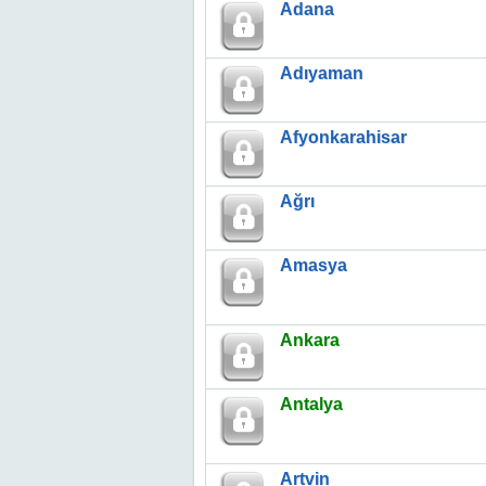
Adana
Adıyaman
Afyonkarahisar
Ağrı
Amasya
Ankara
Antalya
Artvin