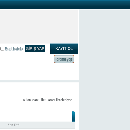
KAYIT OL
Beni hatırla
0 konudan 0 ile 0 arası listeleniyor.
Son İleti