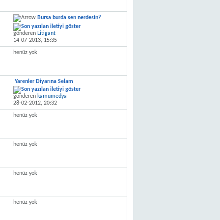
Bursa burda sen nerdesin?
gönderen
Litigant
14-07-2013,
15:35
henüz yok
Yarenler Diyarına Selam
gönderen
kamumedya
28-02-2012,
20:32
henüz yok
henüz yok
henüz yok
henüz yok