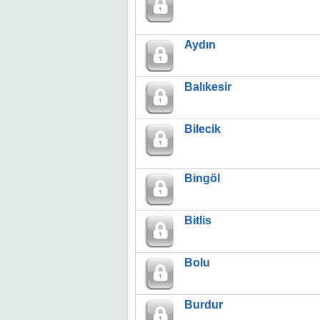
Aydın
Balıkesir
Bilecik
Bingöl
Bitlis
Bolu
Burdur