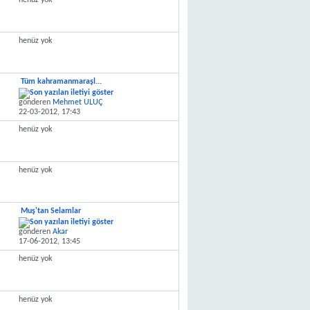
henüz yok
henüz yok
Tüm kahramanmaraşl...
gönderen
Mehmet ULUÇ
22-03-2012,
17:43
henüz yok
henüz yok
Muş'tan Selamlar
gönderen
Akar
17-06-2012,
13:45
henüz yok
henüz yok