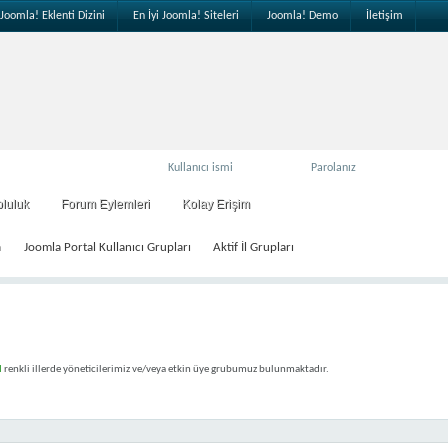
Joomla! Eklenti Dizini
En İyi Joomla! Siteleri
Joomla! Demo
İletişim
pluluk
Forum Eylemleri
Kolay Erişim
a
Joomla Portal Kullanıcı Grupları
Aktif İl Grupları
l
renkli illerde yöneticilerimiz ve/veya etkin üye grubumuz bulunmaktadır.