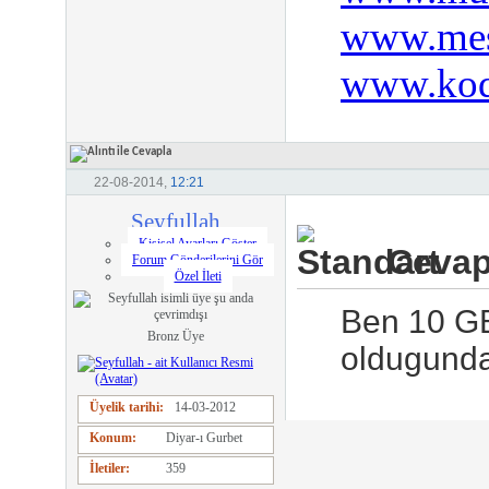
www.mes
www.kod
22-08-2014,
12:21
Seyfullah
Kişisel Ayarları Göster
Cevap:
Forum Gönderilerini Gör
Özel İleti
Ben 10 GB´
Bronz Üye
oldugunda 
Üyelik tarihi
14-03-2012
Konum
Diyar-ı Gurbet
İletiler
359