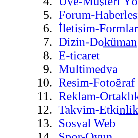
Üye-Müşteri Yö
Forum-Haberle
İletişim-Formlar
Dizin-Doküman
E-ticaret
Multimedya
Resim-Fotoğraf
Reklam-Ortaklı
Takvim-Etkinli
Sosyal Web
Spor-Oyun