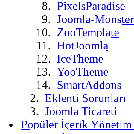
PixelsParadise
Joomla-Monster
ZooTemplate
HotJoomla
IceTheme
YooTheme
SmartAddons
Eklenti Sorunları
Joomla Ticareti
Popüler İçerik Yönetim 