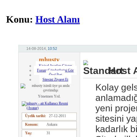
Konu:
Host Alanı
14-08-2014,
10:52
mhusty
Kişisel Ayarları Göster
Host A
Forum Gönderilerini Gör
Özel İleti
Sitesini Ziyaret Et
Kolay gels
anlamadığı
Yönetmen Yrd.
yeni proje
sitesini y
Üyelik tarihi
27-12-2011
Konum
Ankara
kadarlık b
Yaş
31