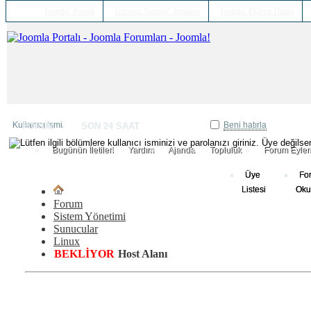
Joomla! Portalı
Ücretsiz Joomla! Temaları
Joomla! Eklenti Dizini
Beni hatırla
FORUM
SON 24 SAAT
Bugünün İletileri
Yardım
Ajanda
Topluluk
Forum Eylem
Üye
Fo
Listesi
Oku
Forum
Sistem Yönetimi
Sunucular
Linux
BEKLİYOR
Host Alanı