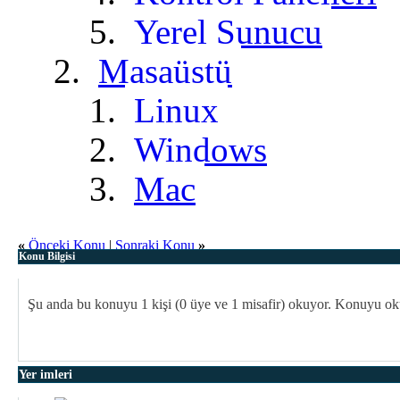
Yerel Sunucu
Masaüstü
Linux
Windows
Mac
«
Önceki Konu
|
Sonraki Konu
»
Konu Bilgisi
Şu anda bu konuyu 1 kişi
(0 üye ve 1 misafir)
okuyor. Konuyu oku
Yer imleri