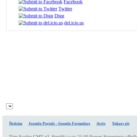
Facebook
Twitter
Digg
del.icio.us
İletişim
Joomla Portalı - Joomla Forumları
Arşiv
Yukarı git
Tüm Saatler GMT +3. Şimdiki saat:
21:30
Forum Sistemimiz vBull