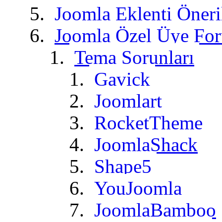
Joomla Eklenti Öneri
Joomla Özel Üye For
Tema Sorunları
Gavick
Joomlart
RocketTheme
JoomlaShack
Shape5
YouJoomla
JoomlaBamboo