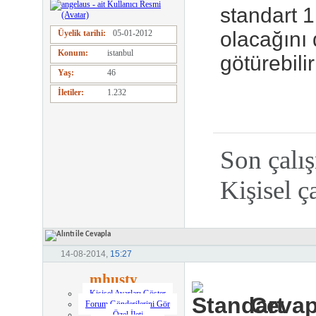
standart 1
olacağını
Üyelik tarihi
05-01-2012
Konum
istanbul
götürebili
Yaş
46
İletiler
1.232
Son çalı
Kişisel 
14-08-2014,
15:27
mhusty
Kişisel Ayarları Göster
Cevap:
Forum Gönderilerini Gör
Özel İleti