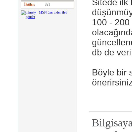
Sitede ilk
İletiler
891
düşünmüyo
100 - 200 
olacağınd
güncellen
db de veri
Böyle bir s
önerirsini
Bilgisay