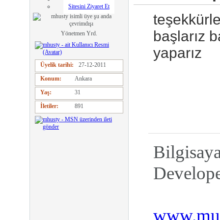
Sitesini Ziyaret Et
teşekkürle
başlarız b
Yönetmen Yrd.
yaparız
Üyelik tarihi
27-12-2011
Konum
Ankara
Yaş
31
İletiler
891
Bilgisay
Develop
www.mus