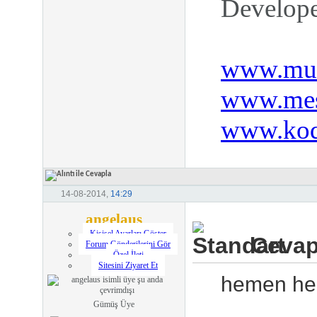
Develop
www.mus
www.mes
www.kod
14-08-2014,
14:29
angelaus
Kişisel Ayarları Göster
Cevap:
Forum Gönderilerini Gör
Özel İleti
Sitesini Ziyaret Et
hemen her 
Gümüş Üye